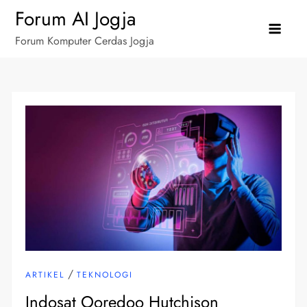
Skip
Forum AI Jogja
to
Forum Komputer Cerdas Jogja
content
/
ARTIKEL
TEKNOLOGI
Indosat Ooredoo Hutchison